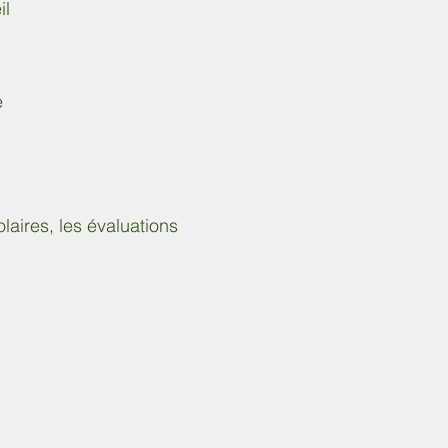
il
e
laires, les évaluations