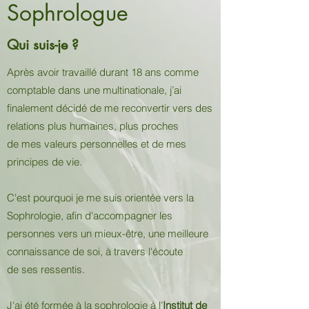
Sophrologue
Qui suis-je ?
Après avoir travaillé durant 18 ans comme
comptable dans une multinationale, j’ai
finalement décidé de me reconvertir vers des
relations plus humaines, plus proches
de mes valeurs personnelles et de mes
principes de vie.
C'est pourquoi je me suis orientée vers la
Sophrologie, afin d'accompagner les
personnes vers un mieux-être, une meilleure
connaissance de soi, à travers l'écoute
de ses ressentis.
J'ai été formée à la sophrologie à l’
Institut de