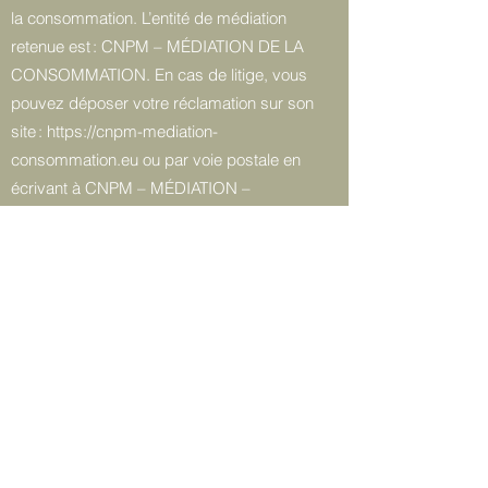
la consommation. L’entité de médiation
retenue est : CNPM – MÉDIATION DE LA
CONSOMMATION. En cas de litige, vous
pouvez déposer votre réclamation sur son
site : https://cnpm-mediation-
consommation.eu ou par voie postale en
écrivant à CNPM – MÉDIATION –
CONSOMMATION – 23, rue Terrenoire –
42100 SAINT ÉTIENNE »
Haut de page